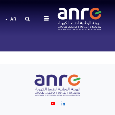
FR
AR
EN