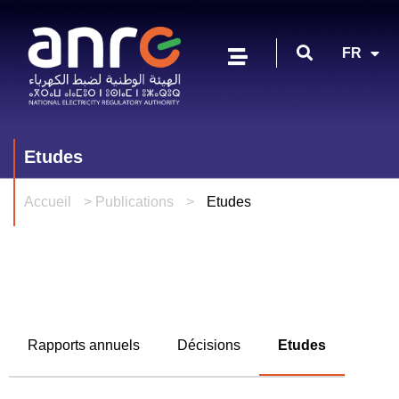
EN
FR
AR
Etudes
Accueil
>
Publications
>
Etudes
Rapports annuels
Décisions
Etudes