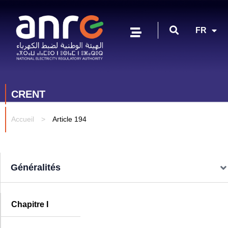
EN
FR
AR
CRENT
Accueil
>
Article 194
Généralités
Chapitre I