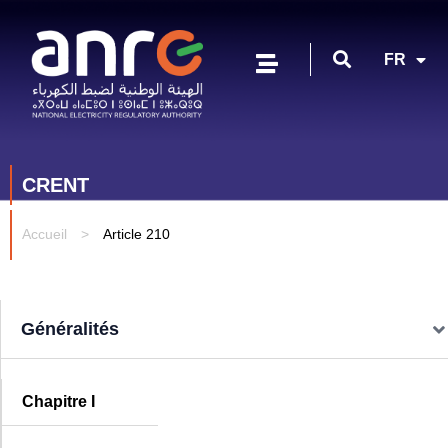
EN
FR
AR
CRENT
Accueil
>
Article 210
Généralités
Chapitre I