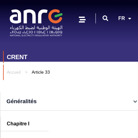
EN
FR
AR
CRENT
Accueil
>
Article 33
Généralités
Chapitre I