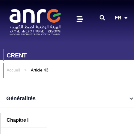
EN
FR
AR
CRENT
Accueil
>
Article 43
Généralités
Chapitre I