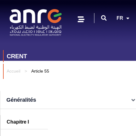
EN
FR
AR
CRENT
Accueil
>
Article 55
Généralités
Chapitre I