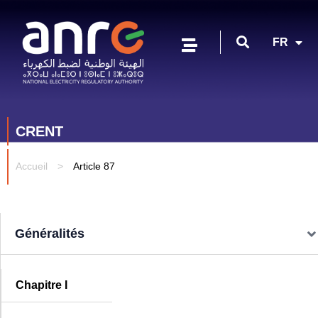
EN
FR
AR
CRENT
Accueil
>
Article 87
Généralités
Chapitre I