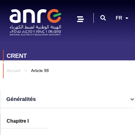
EN
FR
AR
CRENT
Accueil
>
Article 98
Généralités
Chapitre I