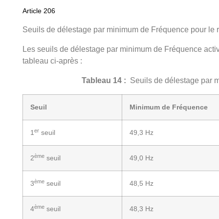
Article 206
Seuils de délestage par minimum de Fréquence pour le
Les seuils de délestage par minimum de Fréquence activ
tableau ci-après :
Tableau 14
:
Seuils de délestage par 
Seuil
Minimum de Fréquence
er
1
seuil
49,3 Hz
ème
2
seuil
49,0 Hz
ème
3
seuil
48,5 Hz
ème
4
seuil
48,3 Hz