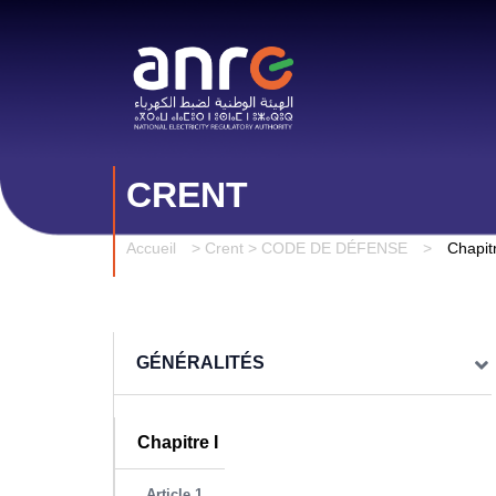
CRENT
Accueil
>
Crent > CODE DE DÉFENSE
>
Chapitr
GÉNÉRALITÉS
Chapitre I
Article 1