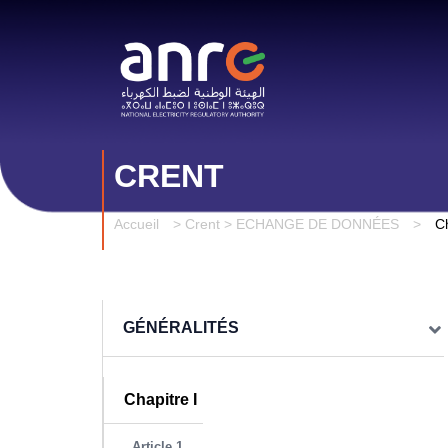
CRENT
Accueil
>
Crent > ECHANGE DE DONNÉES
>
Ch
GÉNÉRALITÉS
Chapitre I
Article 1